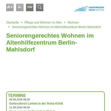
Skip to main content
A+
A-
s/w
Suchformular
You are here:
Startseite
Pflege und Wohnen im Alter
Wohnen
Seniorengerechtes Wohnen im Altenhilfezentrum Berlin-Mahlsdorf
Seniorengerechtes Wohnen im
Altenhilfezentrum Berlin-
Mahlsdorf
TERMINE
09.08.2026 09:30
Gottesdienst Lehnin in der Reha-Klinik
12.08.2026 08:00